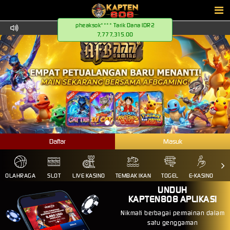
pheaksok**** Tarik Dana IDR2
7,777,315.00
Daftar
Masuk
OLAHRAGA
SLOT
LIVE KASINO
TEMBAK IKAN
TOGEL
E-KASINO
P
UNDUH
KAPTEN808 APLIKASI
Nikmati berbagai permainan dalam
satu genggaman