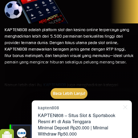
KAPTEN808 adalah platform slot dan kasino online terpercaya yang
menghadirkan lebih dari 5.500 permainan berkualitas tinggi dari
provider ternama dunia. Dengan fokus utama pada slot online,
KAPTEN808 menawarkan beragam jenis game dengan RTP tinggi,
fitur bonus melimpah, dan tampilan visual yang memukau—ideal untuk
pemain yang mengincar hiburan sekaligus peluang menang besar.
Namun lebih dari itu,
KAPTEN808
juga menghadirkan kategori
permainan lain yang tak kalah seru seperti kasino live, sportsbook
Baca Lebih Lanjut
untuk pecinta taruhan olahraga, serta game interaktif seperti tembak
ikan dan arcade. Semua tersedia dalam satu akun, tanpa perlu pindah
kapten808
platform.
KAPTEN808 – Situs Slot & Sportsbook
PENYEDIA PEMBAYARAN
Resmi #1 di Asia Tenggara
Minimal Deposit Rp20.000 | Minimal
Withdraw Rp50.000
Keamanan dan kenyamanan juga menjadi prioritas utama di