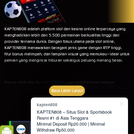
KAPTEN808 adalah platform slot dan kasino online terpercaya yang
menghadirkan lebih dari 5.500 permainan berkualitas tinggi dari
provider ternama dunia. Dengan fokus utama pada slot online,
KAPTEN808 menawarkan beragam jenis game dengan RTP tinggi,
fitur bonus melimpah, dan tampilan visual yang memukau—ideal untuk
pemain yang mengincar hiburan sekaligus peluang menang besar.
Namun lebih dari itu,
KAPTEN808
juga menghadirkan kategori
permainan lain yang tak kalah seru seperti kasino live, sportsbook
Baca Lebih Lanjut
untuk pecinta taruhan olahraga, serta game interaktif seperti tembak
ikan dan arcade. Semua tersedia dalam satu akun, tanpa perlu pindah
kapten808
platform.
KAPTEN808 – Situs Slot & Sportsbook
PENYEDIA PEMBAYARAN
Resmi #1 di Asia Tenggara
Minimal Deposit Rp20.000 | Minimal
Withdraw Rp50.000
Keamanan dan kenyamanan juga menjadi prioritas utama di