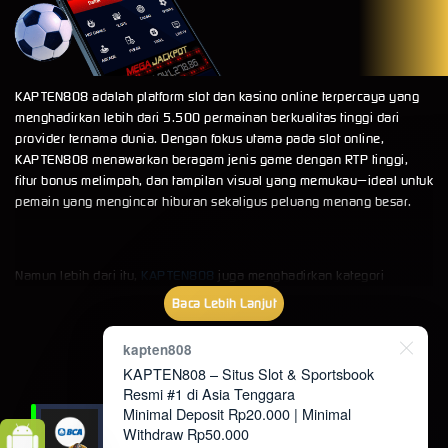
KAPTEN808 adalah platform slot dan kasino online terpercaya yang
menghadirkan lebih dari 5.500 permainan berkualitas tinggi dari
provider ternama dunia. Dengan fokus utama pada slot online,
KAPTEN808 menawarkan beragam jenis game dengan RTP tinggi,
fitur bonus melimpah, dan tampilan visual yang memukau—ideal untuk
pemain yang mengincar hiburan sekaligus peluang menang besar.
Namun lebih dari itu,
KAPTEN808
juga menghadirkan kategori
permainan lain yang tak kalah seru seperti kasino live, sportsbook
Baca Lebih Lanjut
untuk pecinta taruhan olahraga, serta game interaktif seperti tembak
ikan dan arcade. Semua tersedia dalam satu akun, tanpa perlu pindah
kapten808
platform.
KAPTEN808 – Situs Slot & Sportsbook
PENYEDIA PEMBAYARAN
Resmi #1 di Asia Tenggara
Minimal Deposit Rp20.000 | Minimal
Withdraw Rp50.000
Keamanan dan kenyamanan juga menjadi prioritas utama di