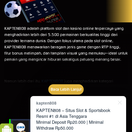
KAPTEN808 adalah platform slot dan kasino online terpercaya yang
menghadirkan lebih dari 5.500 permainan berkualitas tinggi dari
provider ternama dunia. Dengan fokus utama pada slot online,
KAPTEN808 menawarkan beragam jenis game dengan RTP tinggi,
fitur bonus melimpah, dan tampilan visual yang memukau—ideal untuk
pemain yang mengincar hiburan sekaligus peluang menang besar.
Namun lebih dari itu,
KAPTEN808
juga menghadirkan kategori
permainan lain yang tak kalah seru seperti kasino live, sportsbook
Baca Lebih Lanjut
untuk pecinta taruhan olahraga, serta game interaktif seperti tembak
ikan dan arcade. Semua tersedia dalam satu akun, tanpa perlu pindah
kapten808
platform.
KAPTEN808 – Situs Slot & Sportsbook
PENYEDIA PEMBAYARAN
Resmi #1 di Asia Tenggara
Minimal Deposit Rp20.000 | Minimal
Withdraw Rp50.000
Keamanan dan kenyamanan juga menjadi prioritas utama di