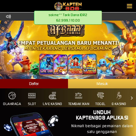
sokme** Tarik Dana IDR2
62,999,110.00
Daftar
Masuk
OLAHRAGA
SLOT
LIVE KASINO
TEMBAK IKAN
TOGEL
E-KASINO
P
UNDUH
KAPTEN808 APLIKASI
Nikmati berbagai permainan dalam
satu genggaman