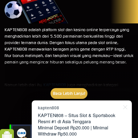
KAPTEN808 adalah platform slot dan kasino online terpercaya yang
menghadirkan lebih dari 5.500 permainan berkualitas tinggi dari
provider ternama dunia. Dengan fokus utama pada slot online,
KAPTEN808 menawarkan beragam jenis game dengan RTP tinggi,
fitur bonus melimpah, dan tampilan visual yang memukau—ideal untuk
pemain yang mengincar hiburan sekaligus peluang menang besar.
Namun lebih dari itu,
KAPTEN808
juga menghadirkan kategori
permainan lain yang tak kalah seru seperti kasino live, sportsbook
Baca Lebih Lanjut
untuk pecinta taruhan olahraga, serta game interaktif seperti tembak
ikan dan arcade. Semua tersedia dalam satu akun, tanpa perlu pindah
kapten808
platform.
KAPTEN808 – Situs Slot & Sportsbook
PENYEDIA PEMBAYARAN
Resmi #1 di Asia Tenggara
Minimal Deposit Rp20.000 | Minimal
Withdraw Rp50.000
Keamanan dan kenyamanan juga menjadi prioritas utama di