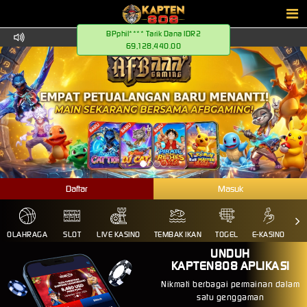
BPphil**** Tarik Dana IDR2
69,128,440.00
Daftar
Masuk
OLAHRAGA
SLOT
LIVE KASINO
TEMBAK IKAN
TOGEL
E-KASINO
P
UNDUH
KAPTEN808 APLIKASI
Nikmati berbagai permainan dalam
satu genggaman