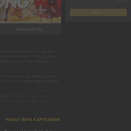
Lebih
Lihat Lebih Banyak
Lihat Lebih Banyak
ainan berkualitas tinggi dari
game dengan RTP tinggi, fitur
sekaligus peluang menang
 kasino live, sportsbook untuk
m satu akun, tanpa perlu pindah
h, transaksi cepat, serta
 yang lengkap, adil, dan
PUSAT INFO KAPTEN808