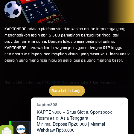
KAPTEN808 adalah platform slot dan kasino online terpercaya yang
menghadirkan lebih dari 5.500 permainan berkualitas tinggi dari
provider ternama dunia. Dengan fokus utama pada slot online,
KAPTEN808 menawarkan beragam jenis game dengan RTP tinggi,
fitur bonus melimpah, dan tampilan visual yang memukau—ideal untuk
pemain yang mengincar hiburan sekaligus peluang menang besar.
Namun lebih dari itu,
KAPTEN808
juga menghadirkan kategori
permainan lain yang tak kalah seru seperti kasino live, sportsbook
Baca Lebih Lanjut
untuk pecinta taruhan olahraga, serta game interaktif seperti tembak
ikan dan arcade. Semua tersedia dalam satu akun, tanpa perlu pindah
kapten808
platform.
KAPTEN808 – Situs Slot & Sportsbook
PENYEDIA PEMBAYARAN
Resmi #1 di Asia Tenggara
Minimal Deposit Rp20.000 | Minimal
Withdraw Rp50.000
Keamanan dan kenyamanan juga menjadi prioritas utama di