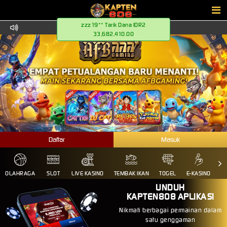
zzz19** Tarik Dana IDR2
33,682,410.00
Daftar
Masuk
OLAHRAGA
SLOT
LIVE KASINO
TEMBAK IKAN
TOGEL
E-KASINO
P
UNDUH
KAPTEN808 APLIKASI
Nikmati berbagai permainan dalam
satu genggaman