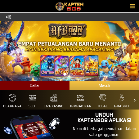
Daftar
Masuk
OLAHRAGA
SLOT
LIVE KASINO
TEMBAK IKAN
TOGEL
E-KASINO
P
UNDUH
KAPTEN808 APLIKASI
Nikmati berbagai permainan dalam
satu genggaman