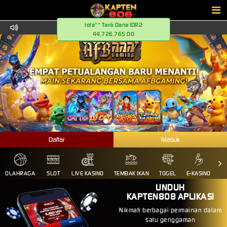
tota** Tarik Dana IDR2
44,726,765.00
Daftar
Masuk
OLAHRAGA
SLOT
LIVE KASINO
TEMBAK IKAN
TOGEL
E-KASINO
P
UNDUH
KAPTEN808 APLIKASI
Nikmati berbagai permainan dalam
satu genggaman