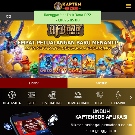
Daenggac**** Tarik Dana IDR2
71,802,795.00
Daftar
Masuk
OLAHRAGA
SLOT
LIVE KASINO
TEMBAK IKAN
TOGEL
E-KASINO
P
UNDUH
KAPTEN808 APLIKASI
Nikmati berbagai permainan dalam
satu genggaman