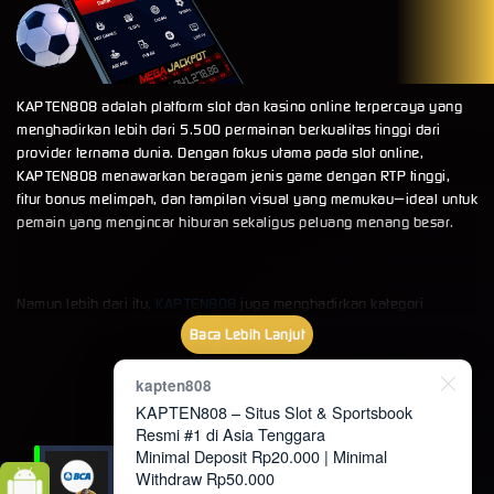
KAPTEN808 adalah platform slot dan kasino online terpercaya yang
menghadirkan lebih dari 5.500 permainan berkualitas tinggi dari
provider ternama dunia. Dengan fokus utama pada slot online,
KAPTEN808 menawarkan beragam jenis game dengan RTP tinggi,
fitur bonus melimpah, dan tampilan visual yang memukau—ideal untuk
pemain yang mengincar hiburan sekaligus peluang menang besar.
Namun lebih dari itu,
KAPTEN808
juga menghadirkan kategori
permainan lain yang tak kalah seru seperti kasino live, sportsbook
Baca Lebih Lanjut
untuk pecinta taruhan olahraga, serta game interaktif seperti tembak
ikan dan arcade. Semua tersedia dalam satu akun, tanpa perlu pindah
kapten808
platform.
KAPTEN808 – Situs Slot & Sportsbook
PENYEDIA PEMBAYARAN
Resmi #1 di Asia Tenggara
Minimal Deposit Rp20.000 | Minimal
Withdraw Rp50.000
Keamanan dan kenyamanan juga menjadi prioritas utama di