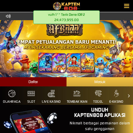
vuth1** Tarik Dana IDR2
24,473,955.00
Daftar
Masuk
OLAHRAGA
SLOT
LIVE KASINO
TEMBAK IKAN
TOGEL
E-KASINO
P
UNDUH
KAPTEN808 APLIKASI
Nikmati berbagai permainan dalam
satu genggaman