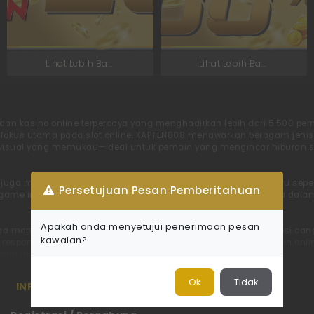
Lihat Lebih Banyak
Lihat Lebih Banyak
dan kasino online terpercaya yang menghadirkan lebih dari 5.500 perm
 fokus utama pada slot online, KAPTEN808 menawarkan beragam jenis 
visual yang memukau—ideal untuk pemain yang mengincar hiburan 
juga menghadirkan kategori permainan lain yang tak kalah seru seperti
Persetujuan Pesan Pemberitahuan
 game interaktif seperti tembak ikan dan arcade. Semua tersedia dala
Apakah anda menyetujui penerimaan pesan
enjadi prioritas utama di KAPTEN808, dengan sistem enkripsi canggi
kawalan?
BACA LEBIH LANJUT
responsif. Bagi para pemain yang mencari pengalaman bermain online
lah jawabannya.
Ok
Tidak
INFO TARUHAN
INFORMASI KAPTEN808
KAPTEN808