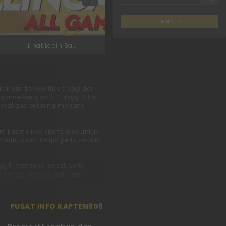
Lebih
Lihat Lebih Banyak
Lihat Lebih Banyak
ainan berkualitas tinggi dari
game dengan RTP tinggi, fitur
sekaligus peluang menang
 kasino live, sportsbook untuk
m satu akun, tanpa perlu pindah
h, transaksi cepat, serta
 yang lengkap, adil, dan
PUSAT INFO KAPTEN808