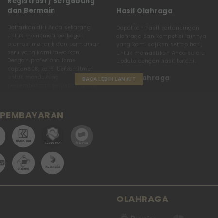
Registrasi / Bergabung
dan Bermain
Hasil Olahraga
Daftarkan diri Anda sekarang
Dapatkan hasil pertandingan
untuk menikmati berbagai
olahraga dan kompetisi lainnya
promosi menarik dan permainan
yang kami sajikan setiap hari,
seru yang kami tawarkan.
untuk memastikan Anda selalu
Dengan profesionalisme
update dengan hasil terkini.
Kapten808, kami berkomitmen
Judi Olahraga
untuk mendukung
BACA LEBIH LANJUT
perkembangan perjudian online
di Indonesia dan memberikan
Kami menyediakan informasi
pengalaman terbaik bagi setiap
terperinci mengenai peraturan
pemain.
dan aturan taruhan yang
 PEMBAYARAN
berlaku, sehingga Anda dapat
Afiliasi / Mitra Terbaik
membuat keputusan taruhan
dengan lebih tepat di setiap
Jadilah mitra terbaik kami dan
permainan yang Anda ikuti di
bantu menarik lebih banyak
Kapten808.
pemain judi online ke Kapten808.
Taruhan Kasino
Dapatkan komisi tinggi setiap
hari dan bulanan sebagai
bentuk apresiasi atas kontribusi
Kapten808 menawarkan
Anda dalam mengembangkan
berbagai informasi terkait Limit,
OLAHRAGA
platform ini.
Live Pool, Riwayat Hasil, Replay,
hingga Story. Semua data ini